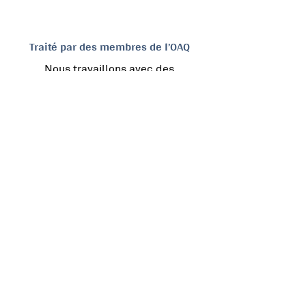
Traité par des membres de l’OAQ
Nous travaillons avec des
professionnels reconnus pour leur
savoir-faire et leur
professionnalisme.
CONTACT
1275, rue Notre-Dame,
Repentigny,Québec, J5Y 3Z3
450-581-4124