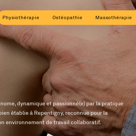
Physiothérapie
Ostéopathie
Massothérapie
tonome, dynamique et passionné(e) par la pratique
 bien établie à Repentigny, reconnue pour la
n environnement de travail collaboratif.