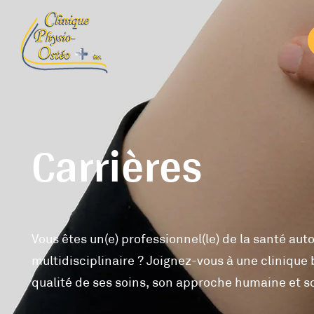
Carrières
Vous êtes un(e) professionnel(le) de la santé au
multidisciplinaire ? Joignez-vous à une clinique
qualité de ses soins, son approche humaine et so