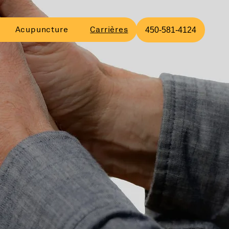
Acupuncture
Carrières
450-581-4124